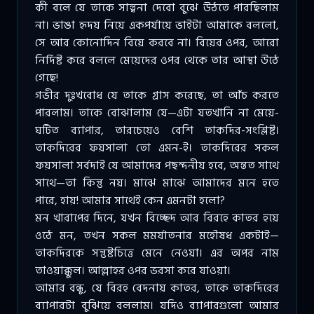
কী বলে যে তাকে সান্ত্বনা দেবো বুঝে উঠতে পারছিলাম
না। ভাঙা হৃদয় নিয়ে একপর্যায়ে ভাইটা আমাকে বললো,
সে আর কোনোদিন বিয়ে করবে না। বিয়ের ওপর, আরো
নির্দিষ্ট করে বললে মেয়েদের ওপর থেকে তার আস্থা উঠে
গেছে!
গভীর দুঃখবোধ যে তাকে গ্রাস করেছে, তা আঁচ করতে
পারলাম। তাকে বোঝালাম যে—এটা যতখানি না মেয়ে-
ঘটিত ব্যাপার, তারচেয়েও বেশি তাকদির-সংশ্লিষ্ট।
তাকদিরের ফয়সালা তো এমন-ই। তাকদিরের সকল
ফয়সালা সর্বদাই যে আমাদের পছন্দনীয় হবে, অন্তত সাথে
সাথে—তা কিন্তু নয়। মাঝে মাঝে আমাদের মনে হতে
পারে, হায়! আমার সাথেই কেন এমনটা হলো?
মন খারাপের দিনে, যখন বিচ্ছেদ আর বিরহে কাতর হয়ে
ওঠে মন, তখন সকল মমর্যাতনার মহৌষধ একটাই—
তাকদিরকে সন্তুষ্টচিত্তে মেনে নেওয়া। এর অপর নাম
তাওয়াক্কুল। আল্লাহর ওপর ভরসা করে যাওয়া।
আমার বন্ধু, যে বিরহ বেদনায় কাতর, তাকে তাকদিরের
ব্যাপারটা বুঝিয়ে বললাম। যদিও ব্যাপারগুলো আমার