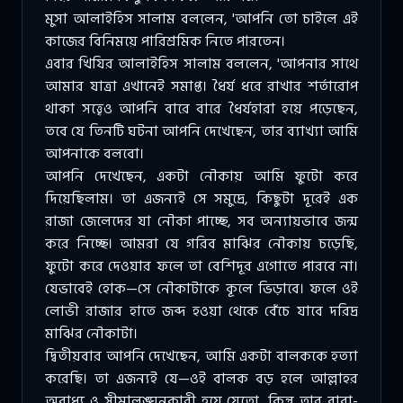
মুসা আলাইহিস সালাম বললেন, 'আপনি তো চাইলে এই
কাজের বিনিময়ে পারিশ্রমিক নিতে পারতেন।
এবার খিযির আলাইহিস সালাম বললেন, 'আপনার সাথে
আমার যাত্রা এখানেই সমাপ্ত। ধৈর্য ধরে রাখার শর্তারোপ
থাকা সত্ত্বেও আপনি বারে বারে ধৈর্যহারা হয়ে পড়েছেন,
তবে যে তিনটি ঘটনা আপনি দেখেছেন, তার ব্যাখ্যা আমি
আপনাকে বলবো।
আপনি দেখেছেন, একটা নৌকায় আমি ফুটো করে
দিয়েছিলাম। তা এজন্যই সে সমুদ্রে, কিছুটা দূরেই এক
রাজা জেলেদের যা নৌকা পাচ্ছে, সব অন্যায়ভাবে জন্ম
করে নিচ্ছে। আমরা যে গরিব মাঝির নৌকায় চড়েছি,
ফুটো করে দেওয়ার ফলে তা বেশিদূর এগোতে পারবে না।
যেভাবেই হোক—সে নৌকাটাকে কূলে ভিড়াবে। ফলে ওই
লোভী রাজার হাতে জব্দ হওয়া থেকে বেঁচে যাবে দরিদ্র
মাঝির নৌকাটা।
দ্বিতীয়বার আপনি দেখেছেন, আমি একটা বালককে হত্যা
করেছি। তা এজন্যই যে—ওই বালক বড় হলে আল্লাহর
অবাধ্য ও সীমালঙ্ঘনকারী হয়ে যেতো, কিন্তু তার বাবা-