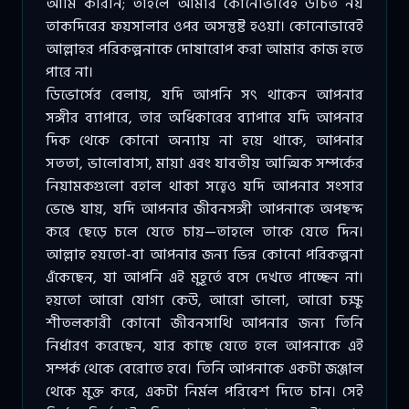
আমি করিনি; তাহলে আমার কোনোভাবেই উচিত নয়
তাকদিরের ফয়সালার ওপর অসন্তুষ্ট হওয়া। কোনোভাবেই
আল্লাহর পরিকল্পনাকে দোষারোপ করা আমার কাজ হতে
পারে না।
ডিভোর্সের বেলায়, যদি আপনি সৎ থাকেন আপনার
সঙ্গীর ব্যাপারে, তার অধিকারের ব্যাপারে যদি আপনার
দিক থেকে কোনো অন্যায় না হয়ে থাকে, আপনার
সততা, ভালোবাসা, মায়া এবং যাবতীয় আত্মিক সম্পর্কের
নিয়ামকগুলো বহাল থাকা সত্ত্বেও যদি আপনার সংসার
ভেঙে যায়, যদি আপনার জীবনসঙ্গী আপনাকে অপছন্দ
করে ছেড়ে চলে যেতে চায়—তাহলে তাকে যেতে দিন।
আল্লাহ হয়তো-বা আপনার জন্য ভিন্ন কোনো পরিকল্পনা
এঁকেছেন, যা আপনি এই মুহূর্তে বসে দেখতে পাচ্ছেন না।
হয়তো আরো যোগ্য কেউ, আরো ভালো, আরো চক্ষু
শীতলকারী কোনো জীবনসাথি আপনার জন্য তিনি
নির্ধারণ করেছেন, যার কাছে যেতে হলে আপনাকে এই
সম্পর্ক থেকে বেরোতে হবে। তিনি আপনাকে একটা জঞ্জাল
থেকে মুক্ত করে, একটা নির্মল পরিবেশ দিতে চান। সেই