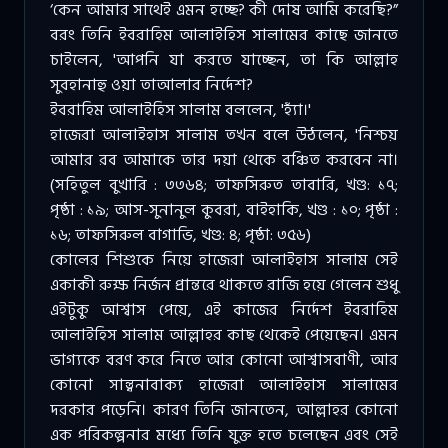
‘কেন আমার সাথেই এমন হচ্ছে? কী দোষ আমি করেছি?”
বরং তিনি ইবরাহিম আলাইহিস সালামের কাছে জানতে
চাইলেন, 'আপনি যা করতে যাচ্ছেন, তা কি আল্লাহ
সুবহানাহু ওয়া তাআলার নির্দেশ?
ইবরাহিম আলাইহিস সালাম বললেন, 'হ্যাঁ।'
হাজেরা আলাইহাস সালাম তখন বলে উঠলেন, 'নিশ্চয়
আমার রব আমাকে তার দয়া থেকে বঞ্চিত করবেন না।
(সহিতুল বুখারি : ৩৩৬৪; তাফসিরুত তাবারি, খণ্ড: ১৭;
পৃষ্ঠা : ১৯; আস-সুনানুল কুবরা, বাইহাকি, খণ্ড : ১০; পৃষ্ঠা :
১৬; তাফসিরুল বাগাভি, খণ্ড: ৪; পৃষ্ঠা: ৩৫৬)
কোলের শিশুকে নিয়ে হাজেরা আলাইহাস সালাম সেই
একাকী রুক্ষ নির্জন প্রান্তরে থাকতে রাজি হয়ে গেলেন শুধু
এইটুকু আশ্বাস পেয়ে, এই কাজের নির্দেশ ইবরাহিম
আলাইহিস সালাম আল্লাহর কাছ থেকেই পেয়েছেন। এমন
ভাগ্যকে বরণ করে নিতে আর কোনো আশ্বাসবাণী, আর
কোনো সান্ত্বনাবাক্য হাজেরা আলাইহাস সালামের
দরকার পড়েনি। কারণ তিনি জানতেন, আল্লাহর কোনো
এক পরিকল্পনার মধ্যে তিনি যুক্ত হতে চলেছেন এবং সেই