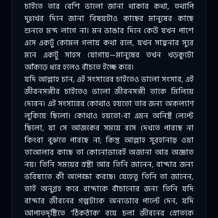
চাইতে তার বেশি ভালো জানা থাকার কথা, তথাপি
দুঃখের দিনে জানা বিষয়টাও কাছের মানুষের কাছে
শুনতে মন্দ লাগে না। মন ভাঙার দিনে কেউ যখন পাশে
এসে একটু কোমল গলায় কথা বলে, যখন সান্ত্বনার সুরে
মনে একটু সাহস যোগায়—মানুষের তখন খড়কুটো
আঁকড়ে ধরে হলেও বাঁচতে ইচ্ছে করে।
যদি আল্লাহ চান, এই সংসারের চাইতেও ভালো সংসার, এই
জীবনসঙ্গীর চাইতেও ভালো জীবনসঙ্গী তাকে মিলিয়ে
দেবেন। এই সংসারের কোথাও হয়তো তার জন্য অকল্যাণ
লুকিয়ে ছিলো। কোথাও হয়তো-বা এমন অনিষ্ট লেপ্টে
ছিলো, যা সে আজকের সময়ে বসে দেখতে পারছে না
কিংবা বুঝতে পারছে না; কিন্তু আল্লাহ সুবহানাহু ওয়া
তাআলার কাছে তা কোনোভাবেই অজানা আর অজ্ঞাত
নয়। তিনি সময়ের স্রষ্টা আর তিনি জানেন, বান্দার জন্য
ভবিষ্যতে কী অপেক্ষা করছে। যেহেতু তিনি তা জানেন,
তাই অনুগ্রহ করে বান্দাকে বাঁচানোর জন্য তিনি যদি
বান্দার জীবনের গল্পটাকে অন্যভাবে পাল্টে দেন, যদি
আপাতদৃষ্টিতে ‘ঠিকঠাক’ বয়ে চলা জীবনের স্রোতকে