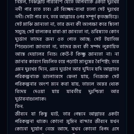
নির্মল, নির্ঝঞ্জাট পরিবেশে যেতে আপনাকে একটা দুঃখের
নদী পার হতে হবে। এই বিচ্ছেদ-ব্যথা হলো সেই দুঃখের
নদী। সেটা পার হন, তবে আল্লাহর ওপর সম্পূর্ণ কৃতজ্ঞচিত্তে।
সেই মাঝি জানতো না, তার জন্য কী অপেক্ষা করে ছিলো
সমুদ্রে; সেই বালকের বাবা-মা জানতো না, ভবিষ্যতে কোন
দুর্ভোগ তাদের জন্য ওত পেতে আছে; সেই ইয়াতিম
শিশুগুলো জানতো না, তাদের জন্য কী সম্পদ লুকায়িত
আছে দেয়ালের নিচে। কেউ-ই কিচ্ছু জানতো না। না
জানার কারণে বিচলিত হয়ে পড়াটা মানুষের বৈশিষ্ট্য; তবে
এমন দুঃখের দিনে, এমন দুর্ভোগ আর দুর্দিনে যদি আল্লাহর
পরিকল্পনাকে ভালোবেসে ফেলা যায়, নিজেকে সেই
পরিকল্পনার অংশ মনে করা যায়, তাহলে অন্তর থেকে
বিদেয় দেওয়া যায় যাবতীয় দুঃশ্চিন্তা আর
দুর্ভাবনাগুলোকে।
তিন.
জীবনে যা কিছু ঘটে, তার পেছনে আল্লাহর একটা
পরিকল্পনা থাকে। কোনো মুমিন বান্দার জীবনে যখন
কোনো দুর্যোগ নেমে আসে, যখন কোনো বিপদ এসে