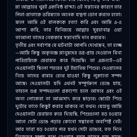
মা আল্লাহর খুবই একনিষ্ঠ বান্দা। ওই সন্তানের কারণে তার
পিতা-মাতাকে ভবিষ্যতে অনেক যন্ত্রণা ভোগ করতে হতো।
ফলে আমি ওই বালককে হত্যা করি এবং আমি এ-ও
আশা করি, তার বিনিময়ে আল্লাহ সুবহানাহু ওয়া
তাআলা তাদের নেককার সন্তানাদি দান করবেন।
তৃতীয় এবং সর্বশেষ যে ঘটনাটা আপনি দেখেছেন, তা হচ্ছে
—আমি কিছু অকৃতজ্ঞ মানুষদের ভগ্ন-প্রায় দেওয়াল বিনা
পারিশ্রমিকে মেরামত করে দিয়েছি। তা এজন্যই—ওই
দেওয়ালটা ছিলো শহরের দুই ইয়াতিম শিশুর। দেওয়ালের
নিচে তাদের বাবার রেখে যাওয়া কিছু লুকানো সম্পদ
আছে। দেওয়ালটা যদি এখনই সম্পূর্ণরূপে ভেঙে যায়,
তাহলে গুপ্ত সম্পদগুলো প্রকাশ্যে চলে আসবে এবং ওই
অন্য লোকেরা তা আত্মসাৎ করে ছাড়বে। ছোটো শিশু
দুটোর তাতে কিছুই করার থাকবে না তখন। যেহেতু আমি
দেওয়ালটা মেরামত করে দিয়েছি, শিশুগুলো বড় হওয়ার
আগে সেটা ভেঙে পড়ার কোনো সম্ভাবনা অবশিষ্ট নেই।
আর তারা বড় হওয়ার পরে যখন সেটা ভাঙবে, তত দিনে