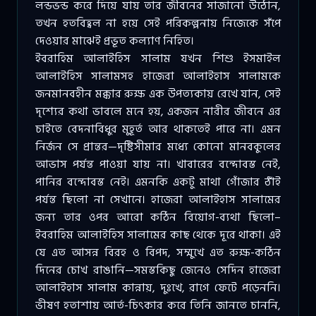
লন্ডভন্ড করে দিয়ে যায় তার জীবনের সাজানো উঠোন,
তখন হতবিহ্বল না হয়ে সেই পরিকল্পনায় নিজেকে সঁপে
দেওয়ার মাঝেই প্রভূত কল্যাণ নিহিত।
ইবরাহিম আলাইহিস সালাম যখন শিশু ইসমাইল
আলাইহিস সালামসহ হাজেরা আলাইহাস সালামকে
জনমানবহীন মক্কার রুক্ষ এক উপত্যকায় রেখে যান, সেই
দৃশ্যের কথা ভাবলে মনে হয়, একজন নারীর জীবনে এর
চাইতে বেদনাবিধুর মুহূর্ত আর থাকতেই পারে না। এমন
নির্জন সে প্রান্তর—দৃষ্টিসীমার মধ্যে কোনো মানবকুলের
আভাস পর্যন্ত পাওয়া যায় না। খাবারের বন্দোবস্ত নেই,
পানির বন্দোবস্ত নেই। এমনকি একটু মাথা গোঁজার ঠাঁই
পর্যন্ত ছিলো না সেখানে। হাজেরা আলাইহাস সালামের
জন্য তার ওপর আরো কঠিন বিয়োগ-ব্যথা ছিলো–
ইবরাহিম আলাইহিস সালামের কাছ থেকে দূরে থাকা। এই
যে এত আসন্ন বিরহ ও বিপদ, সম্মুখে এত রুক্ষ-কঠিন
দিনের চোখ রাঙানি—সমস্তকিছু জেনেও সেদিন হাজেরা
আলাইহাস সালাম কান্নায়, দুঃখে, রাগে ফেটে পড়েননি।
ভীষণ হতাশায় আর্ত-চিৎকার করে তিনি জানতে চাননি,