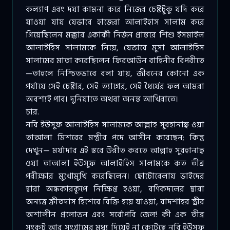
কল্যাণ এবং দয়া কামনা করে নিজের চেষ্টটুকু যদি করে
যাওয়া যায় যেভাবে হাজেরা আলাইহাস সালাম করে
গিয়েছিলেন মক্কার একাকী নির্জন প্রান্তরে শিশু ইসমাইল
আলাইহিস সালামকে নিয়ে, যেভাবে মুসা আলাইহিস
সালামের মাতা করেছিলেন ফিরআউন বাহিনীর বিপরীতে
—তাহলে নিশ্চিতভাবে বলা যায়, জীবনের কোনো এক
পর্যায়ে সেই চেষ্টার, সেই ত্যাগের, সেই ধৈর্যের ফল আমরা
অবশ্যই পাব। দুনিয়াতে অথবা অনন্ত আখিরাতে।
চার.
নবি ইউসুফ আলাইহিস সালামকে আল্লাহ সুবহানাহু ওয়া
তাআলা মিশরের মন্ত্রীর পদে আসীন করেছেন; কিন্তু
দেখুন— মর্যাদার এই স্তরে উন্নীত করতে আল্লাহ সুবহানাহু
ওয়া তাআলা ইউসুফ আলাইহিস সালামকে কত তীব্র
পরীক্ষার মুখোমুখি করেছিলেন। ছোটোবেলায় ভাইদের
দ্বারা অন্ধকারকূপে নিক্ষিপ্ত হওয়া, বণিকদলের দ্বারা
অন্যত্র ক্রীতদাস হিশেবে বিক্রি হয়ে যাওয়া, বাদশাহর স্ত্রীর
অশালীন প্রলোভন এবং সর্বোপরি জেল! কী এক তীব্র
সংকট আর সংগ্রামের মধ্য দিয়েই না কেটেছে নবি ইউসুফ