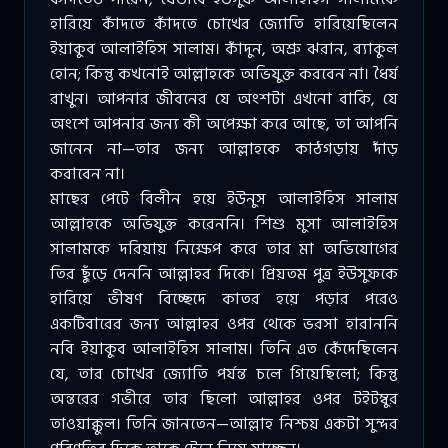
হারিয়ে কাঁদতে কাঁদতে চোখের জ্যোতি হারিয়েছিলেন
ইয়াকুব আলাইহিস সালাম। কাঁদুন, অশ্রু ঝরান, ব্যাকুল
হোন; কিন্তু কখনোই আল্লাহকে অভিযুক্ত করবেন না। ধৈর্য
রাখুন। আপনার জীবনের যে অংশটা এখনো বাকি, যে
অংশে আপনার জন্য কী অপেক্ষা করে আছে, তা আপনি
জানেন না—তার জন্য আল্লাহকে কাঠগড়ায় দাঁড়
করাবেন না।
মাছের পেটে বিলীন হয়ে ইউনুস আলাইহিস সালাম
আল্লাহকে অভিযুক্ত করেননি। শিশু মুসা আলাইহিস
সালামকে দরিয়ায় নিক্ষেপ করে তার মা অভিযোগের
তির ছুঁড়ে দেননি আল্লাহর দিকে। প্রিয়তম পুত্র ইউসুফকে
হারিয়ে ভীষণ বিচ্ছেদে কাতর হয়ে পড়ার পরেও
একটিবারের জন্য আল্লাহর ওপর থেকে ভরসা হারাননি
নবি ইয়াকুব আলাইহিস সালাম। তিনি এত কেঁদেছিলেন
যে, তার চোখের জ্যোতি পর্যন্ত চলে গিয়েছিলো; কিন্তু
অন্তরের গভীরে তার ছিলো আল্লাহর ওপর টইটম্বুর
তাওয়াক্কুল। তিনি জানতেন—আল্লাহ নিশ্চয় একটা সুন্দর