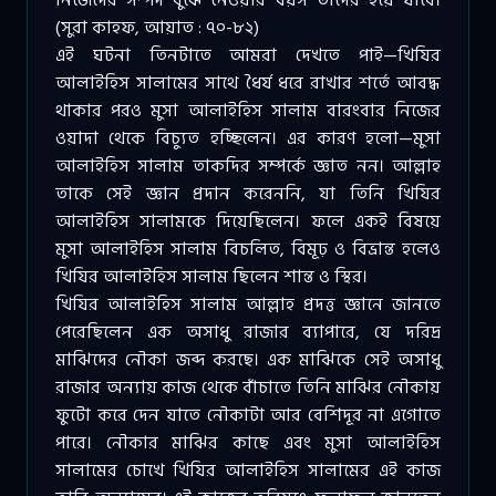
নিজেদের সম্পদ বুঝে নেওয়ার বয়স তাদের হয়ে যাবে।
(সুরা কাহফ, আয়াত : ৭০-৮২)
এই ঘটনা তিনটাতে আমরা দেখতে পাই—খিযির
আলাইহিস সালামের সাথে ধৈর্য ধরে রাখার শর্তে আবদ্ধ
থাকার পরও মুসা আলাইহিস সালাম বারংবার নিজের
ওয়াদা থেকে বিচ্যুত হচ্ছিলেন। এর কারণ হলো—মুসা
আলাইহিস সালাম তাকদির সম্পর্কে জ্ঞাত নন। আল্লাহ
তাকে সেই জ্ঞান প্রদান করেননি, যা তিনি খিযির
আলাইহিস সালামকে দিয়েছিলেন। ফলে একই বিষয়ে
মুসা আলাইহিস সালাম বিচলিত, বিমূঢ় ও বিভ্রান্ত হলেও
খিযির আলাইহিস সালাম ছিলেন শান্ত ও স্থির।
খিযির আলাইহিস সালাম আল্লাহ প্রদত্ত জ্ঞানে জানতে
পেরেছিলেন এক অসাধু রাজার ব্যাপারে, যে দরিদ্র
মাঝিদের নৌকা জব্দ করছে। এক মাঝিকে সেই অসাধু
রাজার অন্যায় কাজ থেকে বাঁচাতে তিনি মাঝির নৌকায়
ফুটো করে দেন যাতে নৌকাটা আর বেশিদূর না এগোতে
পারে। নৌকার মাঝির কাছে এবং মুসা আলাইহিস
সালামের চোখে খিযির আলাইহিস সালামের এই কাজ