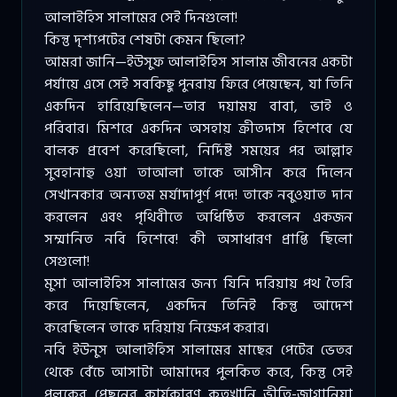
আলাইহিস সালামের সেই দিনগুলো!
কিন্তু দৃশ্যপটের শেষটা কেমন ছিলো?
আমরা জানি—ইউসুফ আলাইহিস সালাম জীবনের একটা
পর্যায়ে এসে সেই সবকিছু পুনরায় ফিরে পেয়েছেন, যা তিনি
একদিন হারিয়েছিলেন—তার দয়াময় বাবা, ভাই ও
পরিবার। মিশরে একদিন অসহায় ক্রীতদাস হিশেবে যে
বালক প্রবেশ করেছিলো, নির্দিষ্ট সময়ের পর আল্লাহ
সুবহানাহু ওয়া তাআলা তাকে আসীন করে দিলেন
সেখানকার অন্যতম মর্যাদাপূর্ণ পদে! তাকে নবুওয়াত দান
করলেন এবং পৃথিবীতে অধিষ্ঠিত করলেন একজন
সম্মানিত নবি হিশেবে! কী অসাধারণ প্রাপ্তি ছিলো
সেগুলো!
মুসা আলাইহিস সালামের জন্য যিনি দরিয়ায় পথ তৈরি
করে দিয়েছিলেন, একদিন তিনিই কিন্তু আদেশ
করেছিলেন তাকে দরিয়ায় নিক্ষেপ করার।
নবি ইউনুস আলাইহিস সালামের মাছের পেটের ভেতর
থেকে বেঁচে আসাটা আমাদের পুলকিত করে, কিন্তু সেই
পুলকের পেছনের কার্যকারণ কতখানি ভীতি-জাগানিয়া