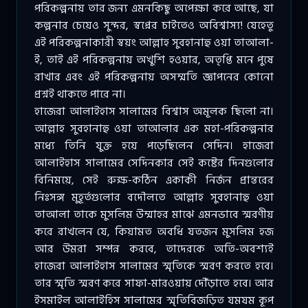
পরিকল্পনায় তার জন্য এমনকিছু অপেক্ষা করে আছে, যা
কল্পনার চেয়েও সুন্দর, স্বপ্নের চাইতেও অবিশ্বাস্য! যেহেতু
এই পরিকল্পনাকারী স্বয়ং আল্লাহ সুবহানাহু ওয়া তাআলা-
ই, তাই এই পরিকল্পনায় অখুশি হওয়ার, অতৃপ্তি মনে পুষে
রাখার এবং এই পরিকল্পনায় অসম্মতি জ্ঞাপনের কোনো
প্রশ্নই থাকতে পারে না।
হাজেরা আলাইহাস সালামের বিশ্বাস অমূলক ছিলো না।
আল্লাহ সুবহানাহু ওয়া তাআলার এক মহা-পরিকল্পনার
মধ্যে তিনি যুক্ত হয়ে পড়েছিলেন সেদিন। হাজেরা
আলাইহাস সালামের সেদিনকার সেই কষ্টের দিনগুলোর
বিনিময়ে, সেই রুক্ষ-কঠিন একাকী নির্জন প্রান্তরের
নিঃসঙ্গ মুহূর্তগুলোর বদৌলতে আল্লাহ সুবহানাহু ওয়া
তাআলা তাকে মুসলিম উম্মাহর মাঝে এমনভাবে স্মরণীয়
করে রাখলেন যে, কিয়ামত অবধি যতজন মুসলিম হজ
আর উমরা সম্পন্ন করবে, তাদেরকে অতি-অবশ্যই
হাজেরা আলাইহাস সালামের স্মৃতিকে স্মরণ করতে হবে।
তার স্মৃতি স্মরণ করে সাফা-মারওয়ায় দৌঁড়াতে হবে। আর
ইসমাইল আলাইহিস সালামের স্মৃতিবিজড়িত যমযম কূপ