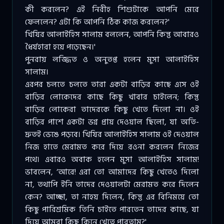
কী করলেন? এই নিরীহ শিশুটাকে আপনি মেরে
ফেললেন? এটা কি আপনি ঠিক কাজ করলেন?'
খিযির আলাইহিস সালাম বললেন, আপনি কিন্তু আবারও
ধৈর্যহারা হয়ে পড়েছেন।'
পুনরায় লজ্জিত ও অনুতপ্ত হলেন মুসা আলাইহিস
সালাম।
এরপর চলতে চলতে তারা একটা বাড়ির কাছে এসে ওই
বাড়ির লোকেদের কাছে কিছু খাবার চাইলেন; কিন্তু
বাড়ির লোকেরা তাদেরকে কিছু খেতে দিলো না। ওই
বাড়ির পাশে একটা ভগ্ন প্রায় দেওয়াল ছিলো, যা অতি-
দ্রুতই ভেঙে পড়বে। খিযির আলাইহিস সালাম ওই দেওয়াল
নিজ হাতে মেরামত করে দিয়ে রওনা করলেন নিজের
পথে। এবারও অবাক হলেন মুসা আলাইহিস সালাম!
ভাবলেন, ‘আরে! এরা তো আমাদের কিছু খেতেও দিলো
না, তথাপি ইনি তাদের দেওয়ালটা মেরামত করে দিলেন
কেন? আচ্ছা, তা নাহয় দিলেন, কিন্তু এর বিনিময়ে তো
কিছু পারিশ্রমিক তিনি চাইতে পারতেন তাদের কাছে, যা
দিয়ে আমরা কিছু কিনে খেতে পারতাম?'