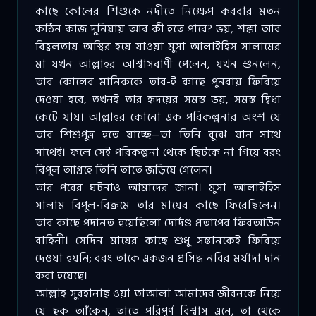
কাছে কোলের শিশুকে নদীতে নিক্ষেপ করবার মতন
কঠিন কাজ দুনিয়ায় আর কী হতে পারে? ভয়, শঙ্কা আর
বিহ্বলতায় অস্থির হয়ে যাওয়া মুসা আলাইহিস সালামের
মা যখন আল্লাহর আশ্বাসবাণী পেলেন, যখন শুনলেন,
তার কোলের মানিককে তার-ই কাছে পুনরায় ফিরিয়ে
দেওয়া হবে, তখনই তার হৃদয়ের সমস্ত ভয়, সমস্ত দ্বিধা
কেটে যায়। আল্লাহর কোনো এক পরিকল্পনার অংশ যে
তার শিশুপুত্র হতে যাচ্ছে—তা তিনি বুঝে যান সাথে
সাথেই। ফলে সেই পরিকল্পনা থেকে ছিটকে না গিয়ে বরং
বিপুল আগ্রহে তিনি তাতে জড়িয়ে গেলেন।
তার পরের ঘটনাও আমাদের জানা। মুসা আলাইহিস
সালাম বিপুল-বিক্রমে তার মায়ের কাছে ফিরেছিলেন।
তার কাছে পদানত হয়েছিলো দোর্দণ্ড প্রতাপের ফিরআউন
বাহিনী। সেদিন মায়ের কাছে শুধু সন্তানকেই ফিরিয়ে
দেওয়া হয়নি; বরং তাকে একজন প্রসিদ্ধ নবির মর্যাদা দান
করা হয়েছে।
আল্লাহ সুবহানাহু ওয়া তাআলা আমাদের জীবনকে নিয়ে
যে ছক আঁকেন, তাতে পরিপূর্ণ বিশ্বাস এনে, তা থেকে