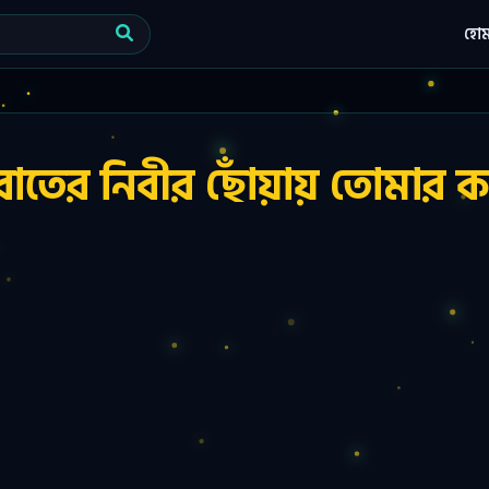
হো
াতের নিবীর ছোঁয়ায় তোমার ক