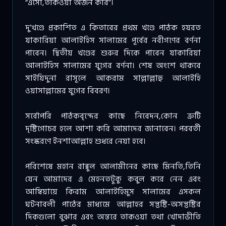
“এসো,তাকওয়া অর্জন করি”।
দু’খণ্ডে প্রকাশিত এ কিতাবের প্রথম খণ্ডে পাঠক হযরত
যাকারিয়া আলাইহিস সালামের পূর্বের নবীগণের বর্ণনা
পাবেন। দ্বিতীয় খণ্ডের শুরুর দিকে পাবেন যাকারিয়া
আলাইহিস সালামের যুগের বর্ণনা। শেষ অংশে থাকবে
সাইয়িদুনা রাসূলে আকরাম সাল্লাল্লাহু আলাইহি
ওয়াসাল্লামের যুগের বিবরণ।
সর্বোপরি পাঠকবৃন্দের কাছে নিবেদন,কোন ত্রুটি
দৃষ্টিগোচর হলে আশা করি আমাদের জানাবেন। পরবর্তী
সংস্করণে ইনশাআল্লাহ শুধরে নেয়া হবে।
পরিশেষে মহান রাব্বুল আলামীনের কাছে মিনতি,তিনি
যেন আমাদের এ মেহনতটুকু কবুল করে নেন এবং
আম্বিয়ায়ে কিরাম আলাইহিমুস সালামের এসকল
ঘটনাবলী পাঠের মাধ্যমে আল্লাহর সন্তুষ্টি-অসন্তুষ্টির
দিকগুলো বুঝার এবং অন্তরে তাকওয়া তথা খোদাভীতি