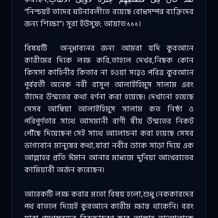
“নিশ্চয়ই তাদের ঘটনাবলীতে রয়েছে বোধসম্পন্ন ব্যক্তিদের
জন্য শিক্ষা”। সূরা ইউসুফ; আয়াত:১১১।
বিষয়টি অনুধাবনের জন্য আমরা যদি কুরআনে
কারীমের দিকে লক্ষ করি,তাহলে দেখব,নিছক কোন
কিসসা কাহিনীর কিতাব না হওয়া সত্ত্বেও পবিত্র কুরআনে
পূর্ববর্তী অনেক নবী রাসূল আলাইহিমুস সালাম এবং
তাঁদের উম্মতের কথা বর্ণনা করা হয়েছে। দেখানো হয়েছে
সেসব আম্বিয়া আলাইহিমুস সালাম কত নিষ্ঠা ও
পরিপূর্ণতার সাথে আসমানী বাণী স্বীয় উম্মতের নিকট
পৌঁছে দিয়েছেন! সেই সাথে আলোচনা করা হয়েছে সেসব
ভাগ্যবান মানুষের কথা,যারা নবীর ডাকে সাড়া দিয়ে এক
আল্লাহর প্রতি ঈমান আনার মাধ্যমে দুনিয়া আখেরাতের
কামিয়াবী অর্জন করেছেন।
আরেকটি লক্ষ করার মতো বিষয় হলো,শুধু নেককারদের
পথ বাতলে দিয়েই কুরআনে কারীম ক্ষান্ত থাকেনি। বরং