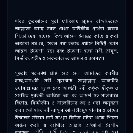
পবিত্র কুরআনের সূরা ফাতিহায় মুমিন বান্দাদেরকে
আল্লাহর কাছে সরল পথের তাউফীক প্রার্থনা করার
শিক্ষা দেয়া হয়েছে। কিন্তু আহলে ইলমের কাছে এ কথা
অজানা নয় যে, “সরল পথ” বলতে এখানে নির্দিষ্ট কোন
আমল উদ্দেশ্য নয়। বরং উদ্দেশ্য হলো নবী, রাসূল,
সিদ্দীক, শহীদ ও নেককারদের আমল ও কর্মপন্থা।
সুতরাং সরলপথ প্রাপ্ত হতে হলে আমাদের করণীয়
হচ্ছে,আখেরী নবী মুহাম্মাদ সাল্লাল্লাহু আলাইহি
ওয়াসাল্লামের সুন্নত এবং আখেরী নবী কর্তৃক স্বীকৃত ও
সমর্থিত পূর্ববর্তী আম্বিয়া আ. এর আদর্শ সহ সাহাবায়ে
কিরাম, সিদ্দীকীন ও সালেহীনের পথ ও পন্থা অনুসরণ
করা। সেই সাথে নবী-রাসূল আলাইহিমুস সালাম ও তাদের
উম্মতের জীবনে ঘটে যাওয়া বিভিন্ন ঘটনা থেকে শিক্ষা
অর্জন করা। এ ব্যাপারে আল্লাহ তা‘আলা ইরশাদ
করছেন,لَقَدْ كَانَ فِىْ قَصَصِهِمْ عِبْرَةٌ لِّاُولِى الْاَلْبَابِ