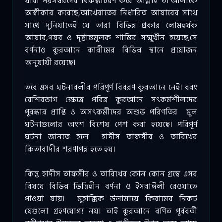
যারা পয়গম্বরদের বিরুদ্ধাচরণ করে আল্লাহ তা‘আলাকে
অস্বীকার করেছে,আখেরাতের নির্ধারিত আযাবের সাথে
সাথে দুনিয়াতেই যে তারা বিভিন্ন প্রকার লোমহর্ষক
আযাব,গযব ও দৃষ্টান্তমূলক শাস্তির সম্মুখীন হয়েছে;সে
বর্ণনাও কুরআনে কারীমের বিভিন্ন স্থানে প্রয়োজন
অনুযায়ী রয়েছে।
তবে এসব ঘটনাবলীর পরিপূর্ণ বিবরণ কুরআনে নেই। বরং
বেশিরভাগ ক্ষেত্রে পবিত্র কুরআনে সৎকর্মশীলদের
পুরস্কার প্রাপ্তি ও অসৎকর্মীদের অশুভ পরিণতির মূল
ঘটনাগুলোর অংশ বিশেষ পেশ করা হয়েছে। পরিপূর্ণ
ঘটনা জানতে হলে হাদীস তাফসীর ও তারিখের
কিতাবাদীর শরণাপন্ন হতে হয়।
কিন্তু হাদীস তাফসীর ও তারিখের কোন কোন গ্রন্থে এসব
বিষয়ে বিভিন্ন ভিত্তিহীন বর্ণনা ও ইসরাঈলী রেওয়াতে
পাওয়া যায়। মুহাক্কিক উলামায়ে কিরামের নিকট
যেগুলো গ্রহণযোগ্য নয়। তাই কুরআনে বর্ণিত পূর্ববর্তী