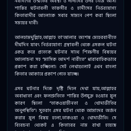
নবীগণের উম্মতের অবস্থা ও পাপীদের উপর নেমে আসা
শাস্তির ঘটনাবলী তাফসীর ও হাদীসের নির্ভরযোগ্য
কিতাবাদীর আলোকে সবার সামনে পেশ করা ছিলো
সময়ের দাবী।
আলহামদুল্লিাহ,আল্লাহ তা‘আলার অশেষ মেহেরবানীতে
দীর্ঘদিন যাবৎ নির্ভরযোগ্য গ্রন্থাবলী থেকে এসকল ঘটনা
একত্র করে প্রত্যেক ঘটনার সাথে শিক্ষণীয় বিষয়ের
আলোচনা সহ “মাসিক আদর্শ নারীতে” ধারাবাহিকভাবে
প্রকাশ করা হচ্ছিলো। সেই লেখাগুলোই এখন বাংলা
কিতাব আকারে প্রকাশ পেতে যাচ্ছে।
এসব ঘটনার দিকে দৃষ্টি দিলে দেখা যায়,আল্লাহর
অবাধ্যতা এবং ফলশ্রুতিতে শাস্তির উপযুক্ত হওয়ার মূল
কারণ ছিলো “তাকওয়াহীনতা ও খোদাভীতির
অনুপস্থিতি”। সুতরাং এসব ঘটনা থেকে আমাদের অর্জন
করার মূল বিষয় হলো,তাকওয়া ও খোদাভীতি। সে
বিবেচনা থেকেই এ কিতাবের নাম রাখা হয়েছে