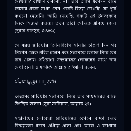
দেখেছো? রাখাল বললো, না। তবে আমি একদিন রাত্রে
আমার গরুর মধ্যে এমন একটি বিষয় দেখেছি, যা পূর্বে
কখনো দেখেনি। আমি দেখেছি, গরুটি এই উপত্যকার
দিকে সিজদা করছে। তখন তারা সেদিকে এগিয়ে গেল।
(দুররে মানসূর, ৫:৪৩৯)
সে সময় মারিয়াম ‘আলাইহাস সালাম চল্লিশ দিন পর
নিফাস থেকে পবিত্র হলেন এবং সন্তানকে কোলে নিয়ে বের
হয়ে এলেন। পথিমধ্যে সম্প্রদায়ের লোকদের সাথে তার
দেখা হলো। এ সম্পর্কে আল্লাহ তা‘আলা বলেন,
فَاَتَتْ بِهٖ قَوْمَهَا تَحْمِلُهٗ
অতঃপর মারিয়াম সন্তানকে নিয়ে তার সম্প্রদায়ের কাছে
উপস্থিত হলেন। (সূরা মারিয়াম, আয়াত ২৭)
সম্প্রদায়ের লোকেরা মারিয়ামের কোলে বাচ্চা দেখে
বিস্ময়ভরা বদনে এগিয়ে এলো এবং তাকে এ ব্যাপারে