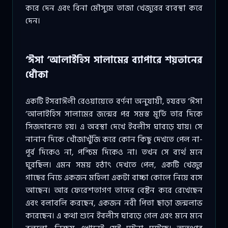
করে দেন এবং বিনা মৌসুমে তাজা খেজুরের ব্যবস্থা করে
দেন।
‘ঈসা ‘আলাইহিস সালামের ব্যাপারে শয়তানের
ধোঁকা
একটি ইসরাঈলী রেওয়ায়েতে বর্ণনা অনুযায়ী, হযরত ‘ঈসা
‘আলাইহিস সালামের জন্মের পর সমস্ত মূর্তি তার দিকে
সিজদাবনত হয়। এ অবস্থা দেখে ইবলীস ঘাবড়ে যায়। সে
নানান দিকে খোঁজাখুঁজি করে কোন কিছু দেখতে পেল না-
পূর্ব দিকেও না, পশ্চিম দিকেও না। তখন সে ব্যর্থ মনে
ঘুরছিল। এমন সময় হঠাৎ দেখতে পেল, একটি খেজুর
গাছের নিচে একজন মহিলা একটা বাচ্চা কোলে নিয়ে বসে
আছেন। আর ফেরেশতাগণ তাদের বেষ্টন করে রেখেছেন
এবং বলাবলি করছেন, একজন নবী পিতা ছাড়া জন্মলাভ
করেছেন। এ কথা শুনে ইবলীস ঘাবড়ে গেল এবং মনে মনে