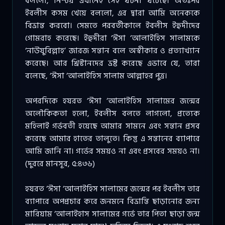
বললো, নিশ্চয় এখানেই সেই ঘটনা ঘটেছে। অতঃপর
ইবলীস কসম খেয়ে বললো, এর দ্বারা আমি অনেককে
বিভ্রান্ত করবো। সেমতে পরবর্তীকালে ইবলীস ইহুদীদের
গোমরাহ করেছে। ইহুদীরা ‘ঈসা ‘আলাইহিস সালামকে
‘নাউযুবিল্লাহ’ জারজ সন্তান বলে অস্বীকার ও প্রত্যাখ্যান
করেছে। আর খ্রিস্টানদের ভ্রষ্ট করেছে এভাবে যে, তারা
বলেছে, ‘ঈসা ‘আলাইহিস সালাম আল্লাহর পুত্র।
অপরদিকে হযরত ‘ঈসা ‘আলাইহিস সালামের জন্মের
অলৌকিকতা হলো, ইবলীস বলতে লাগলো, প্রত্যেক
মহিলাই গর্ভবতী হয়েছে আমার সামনে এবং সন্তান প্রসব
করেছে আমার হাতের তালুতে। কিন্তু এ সন্তানের ব্যাপারে
আমি জানি না। গর্ভের সময়ও না এবং প্রসবের সময়ও না।
(দুররে মানসূর, ৫:৪৩৬)
হযরত ‘ঈসা ‘আলাইহিস সালামের জন্মের পর ইবলীস তার
ব্যাপারে অপপ্রচার করে জনমনে বিভ্রান্তি ছাড়ানোর জন্য
মারিয়াম ‘আলাইহাস সালামের গর্ভে তার পিতা ছাড়া জন্ম