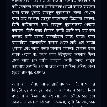
লাভের সংবাদ সবার মাঝে ছড়িয়ে দিলো। এ সংবাদ শুনে
বনী ইসরাইল সম্প্রদায় মারিয়ামকে খোঁজা আরম্ভ করলো।
তারা তাকে খুঁজতে বায়তুল মুকাদ্দাসে গেলো। সেখানে
তারা তার ব্যাপারে ইউসুফ নাজ্জারকে জিজ্ঞাসা করলো,
যিনি মারিয়ামের সাথে বায়তুল মুকাদ্দাসের খেদমত
করতেন। তিনি উত্তর দিলেন, আমি জানি না। তবে তার
কক্ষের চাবি হযরত যাকারিয়ার কাছে আছে। তারা
যাকারিয়া ‘আলাইহিস সালাম থেকে চাবি এনে দরজা
খুললো এবং তাকে কক্ষে তালাশ করলো। সেখানে যখন
তাকে পেলো না, তখন তারা ইউসুফকে অপবাদ দিল।
এমন সময় এক ব্যক্তি বললো, আমি তাকে অমুক
জায়গায় দেখেছি। এ কথা শুনে তারা সেদিকে এগিয়ে গেল।
(দুররে মানসূর, ৫:৪৩৭)
অন্য এক বর্ণনায় আছে, মারিয়াম ‘আলাইহাস সালাম
কিছুটা সুস্থতা অনুভব করলেন এবং সন্তান কোলে নিয়ে
বসলেন। এ দিকে তার সম্প্রদায় তার খোঁজে বের হয়ে
একজন রাখালকে জিজ্ঞাসা করলো, তুমি কি অমুককে