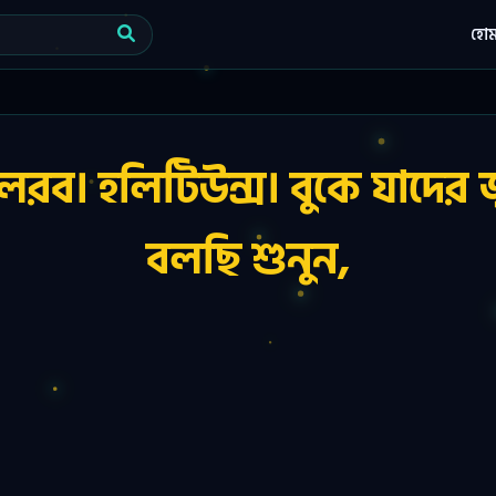
হো
 হলিটিউন্স। বুকে যাদের জ্
বলছি শুনুন,