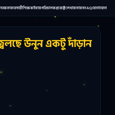
ম
দক্ষতা
ব্যবসায়ী
শিক্ষক
ইমাম
পরিচালক
প্রজেক্ট
লেখা
মতামত
FAQ
যোগাযোগ
বলছে উনুন একটু দাঁড়ান