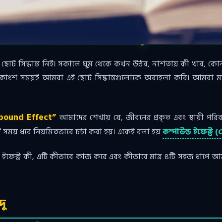
োট সিদ্ধান্ত নিই। সকালে ঘুম থেকে কখন উঠব, নাশতায় কী খাব, কোন
ু অধিকাংশ সময়ই আমরা এই ছোট সিদ্ধান্তগুলোকে অবহেলা করি। আম
pound Effect”
আমাদের শেখায় যে, জীবনের প্রকৃত এবং স্থায়ী পর
ন দীর্ঘ সময় ধরে নিয়মিতভাবে চর্চা করা হয়। একেই বলা হয়
কম্পাউন্ড ইফেক্ট
ড ইফেক্ট কী, এটি কীভাবে কাজ করে এবং কীভাবে মাত্র ৪টি সহজ ধাপে 
দু