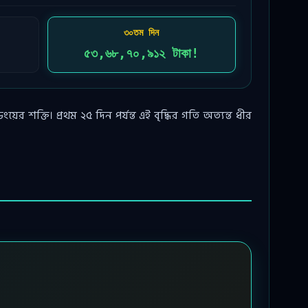
৩০তম দিন
৫৩,৬৮,৭০,৯১২ টাকা!
ক্তি। প্রথম ২৫ দিন পর্যন্ত এই বৃদ্ধির গতি অত্যন্ত ধীর