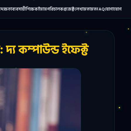
ম
দক্ষতা
ব্যবসায়ী
শিক্ষক
ইমাম
পরিচালক
প্রজেক্ট
লেখা
মতামত
FAQ
যোগাযোগ
দ্য কম্পাউন্ড ইফেক্ট