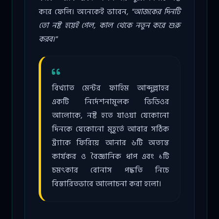
করে ফেলি। অনেকেই ভাবেন,
"আজকের দিনটি
তো নষ্ট হয়েই গেল, কাল থেকে নতুন করে শুরু
করব।"
বিখ্যাত মেন্টর ফাহিম আব্দুল্লাহর
একটি নির্দেশনামূলক ভিডিওর
আলোকে, নষ্ট হতে যাওয়া যেকোনো
দিনকে যেকোনো মুহূর্তে আবার সঠিক
ট্র্যাকে ফিরিয়ে আনার ৬টি অত্যন্ত
কার্যকর ও বৈজ্ঞানিক ধাপ এবং ১টি
চমৎকার বোনাস পদ্ধতি নিচে
বিস্তারিতভাবে আলোচনা করা হলো।