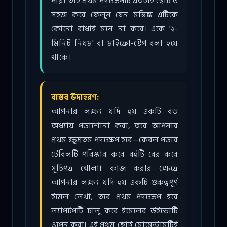
পায়। তাই প্রথম পদক্ষেপটি এতটাই ছোট ও
সহজ করে ফেলুন যেন মস্তিষ্ক এটিকে
কোনো বাধাই মনে না করে। একে '২-
মিনিট নিয়ম' বা মাইক্রো-স্টেপ বলা হয়ে
থাকে।
বাস্তব উদাহরণ:
আপনার লক্ষ্য যদি হয় একটি বড়
অধ্যায় পড়াশোনা করা, তবে আপনার
প্রথম ক্ষুদ্রতম পদক্ষেপ হবে—কেবল পড়ার
টেবিলটি পরিষ্কার করে বইটি বের করে
সূচিপত্র খোলা। কাজ করার ক্ষেত্রে
আপনার লক্ষ্য যদি হয় একটি গুরুত্বপূর্ণ
ইমেল লেখা, তবে প্রথম পদক্ষেপ হবে
ল্যাপটপটি চালু করে ইমেলের উইন্ডোটি
ওপেন করা। এই প্রথম ছোট্ট মোমেন্টামটিই