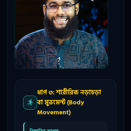
ধাপ ৩: শারীরিক নড়াচড়া
বা মুভমেন্ট (Body
Movement)