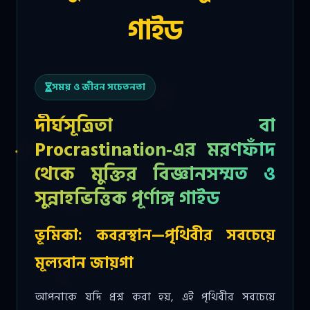
গাইড
সময় ও জীবন সচেতনতা
দীর্ঘসূত্রিতা বা
Procrastination-এর মরণফাঁদ
থেকে মুক্তির বিজ্ঞানসম্মত ও
সুন্নাহভিত্তিক পূর্ণাঙ্গ গাইড
ভূমিকা: কবরস্থান—পৃথিবীর সবচেয়ে
মূল্যবান জায়গা
আপনাকে যদি প্রশ্ন করা হয়, এই পৃথিবীর সবচেয়ে