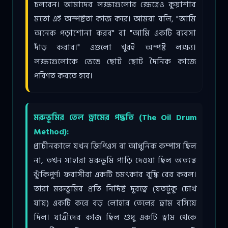
চলবেন। আমাদের লক্ষ্যগুলোর ক্ষেত্রেও কুয়াশার
মতো এই অস্পষ্টতা কাজ করে। আমরা বলি, "আমি
অনেক পড়াশোনা করব" বা "আমি একটি ব্যবসা
দাঁড় করাব।" এগুলো খুবই অস্পষ্ট লক্ষ্য।
লক্ষ্যগুলোকে ভেঙে ছোট ছোট দৈনিক কাজে
পরিণত করতে হবে।
মরুভূমির তেল ড্রামের পদ্ধতি (The Oil Drum
Method):
প্রাচীনকালে যখন জিপিএস বা আধুনিক কম্পাস ছিল
না, তখন সাহারা মরুভূমি পাড়ি দেওয়া ছিল অত্যন্ত
ঝুঁকিপূর্ণ। ফরাসীরা একটি চমৎকার বুদ্ধি বের করল।
তারা মরুভূমির প্রতি নির্দিষ্ট দূরত্বে (যতটুকু চোখ
যায়) একটি করে বড় লোহার তেলের ড্রাম বসিয়ে
দিল। যাত্রীদের কাজ ছিল শুধু একটি ড্রাম থেকে