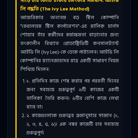
সাড়ে চার কোটি টাকার চমৎকার সমাধান: আইভি
লি পদ্ধতি (The Ivy Lee Method)
আমেরিকার অন্যতম বড় স্টিল কোম্পানি
"বেথলেহেম স্টিল কর্পোরেশন"-এর মালিক চার্লস
শোয়াব তাঁর কর্মীদের কর্মক্ষমতা বাড়ানোর জন্য
তৎকালীন বিখ্যাত প্রোডাক্টিভিটি কনসালট্যান্ট
আইভি লি (Ivy Lee)-কে ডেকে পাঠালেন। আইভি লি
কোম্পানির ম্যানেজারদের মাত্র একটি সাধারণ নিয়ম
শিখিয়ে দিলেন:
১. প্রতিদিন কাজ শেষ করার পর পরবর্তী দিনের
জন্য সবচেয়ে গুরুত্বপূর্ণ ৬টি কাজের একটি
তালিকা তৈরি করুন। ৬টির বেশি কাজ লেখা
যাবে না।
২. কাজগুলোকে গুরুত্বের ক্রমানুসারে সাজান (১,
২, ৩, ৪, ৫, ৬)। এক নম্বর কাজটি হবে সবচেয়ে
গুরুত্বপূর্ণ।