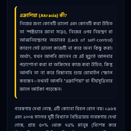
এক্রাশিয়া (Akrasia) কী?
নিজের জন্য কোনটি ভালো এবং কোনটি করা উচিত
তা স্পষ্টভাবে জানা সত্ত্বেও, নিজের ওপর নিয়ন্ত্রণ বা
আত্মনিয়ন্ত্রণের অভাবের (Lack of self-control)
কারণে সেই ভালো কাজটি না করে অন্য কিছু করা।
অর্থাৎ, যখন আপনি জানেন যে এই মুহূর্তে আপনার
পড়াশোনা করা বা অফিসের কাজ করা উচিত, কিন্তু
আপনি তা না করে বিছানায় শুয়ে মোবাইল স্ক্রোল
করছেন—তখনই আপনি "এক্রাশিয়া" বা দীর্ঘসূত্রিতার
জালে আটকা পড়েছেন।
গবেষণায় দেখা গেছে, এটি কোনো বিরল রোগ নয়। ১৯৮৪
এবং ২০০৪ সালের দুটি বিখ্যাত বৈচিত্র্যময় গবেষণায় দেখা
গেছে, প্রায় ৫০% থেকে ৭৫% মানুষ (বিশেষ করে