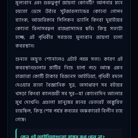
মূল্যবান এবং গুরুত্বপূর্ণ জায়গা কোনটি? আপনার মনে
হয়তো ভেসে উঠবে সুইজারল্যান্ডের কোনো গোপন
ব্যাংক, আমেরিকার সিলিকন ভ্যালি কিংবা দুবাইয়ের
কোনো বিলাসবহুল রাজপ্রাসাদের ছবি। কিন্তু সত্যটা
হচ্ছে, এই পৃথিবীর সবচেয়ে মূল্যবান জায়গা হলো
কবরস্থান।
শুনতে অদ্ভুত শোনালেও এটাই পরম সত্য। কারণ এই
কবরস্থানগুলোর মাটির নিচে চাপা পড়ে আছে এমন
হাজারো কোটি টাকার বিজনেস আইডিয়া, পৃথিবী বদলে
দেওয়ার মতো বৈজ্ঞানিক সূত্র, অসাধারণ সব বইয়ের
খসড়া কিংবা কালজয়ী সব সুর—যা কোনোদিন আলোর
মুখ দেখেনি। এগুলো মানুষের মনের ভেতরেই অঙ্কুরিত
হয়েছিল, কিন্তু শেষ পর্যন্ত কবরের অন্ধকারেই বিলীন হয়ে
গেছে।
কেন এই আইডিয়াগুলো বাস্তব রূপ পেল না?