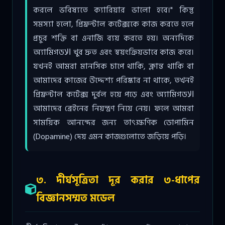
করলে ভবিষ্যতে ক্যারিয়ার ভালো হবে।" কিন্তু
সমস্যা হলো, প্রিফ্রন্টাল কর্টেক্সকে কাজ করতে হলে
প্রচুর শক্তি বা এনার্জি ব্যয় করতে হয়। অন্যদিকে
অ্যামিগডالا খুব দ্রুত এবং স্বয়ংক্রিয়ভাবে কাজ করে।
যখনই আমরা মানসিক চাপে থাকি, ক্লান্ত থাকি বা
আমাদের কাজের উদ্দেশ্য পরিষ্কার না থাকে, তখনই
প্রিফ্রন্টাল কর্টেক্স দুর্বল হয়ে পড়ে এবং অ্যামিগডالا
আমাদের ব্রেইনের নিয়ন্ত্রণ নিয়ে নেয়। ফলে আমরা
সাময়িক আনন্দের জন্য তাৎক্ষণিক ডোপামিন
(Dopamine) দেয় এমন কাজগুলোতে জড়িয়ে পড়ি।
৩. দীর্ঘসূত্রিতা দূর করার ৩-ধাপের
বিজ্ঞানসম্মত মডেল