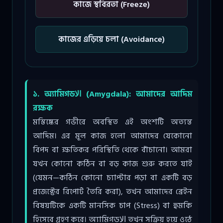
কাজে স্থবিরতা (Freeze)
কাজের এড়িয়ে চলা (Avoidance)
১. অ্যামিগডالا (Amygdala): আমাদের আদিম
রক্ষক
মস্তিষ্কের গভীরে অবস্থিত এই অংশটি অত্যন্ত
আদিম। এর মূল কাজ হলো আমাদের যেকোনো
বিপদ বা ক্ষতিকর পরিস্থিতি থেকে বাঁচানো। আমরা
যখন কোনো কঠিন বা বড় কাজ শুরু করতে যাই
(যেমন—কঠিন কোনো চ্যাপ্টার পড়া বা একটি বড়
প্রজেক্টের রিপোর্ট তৈরি করা), তখন আমাদের ব্রেইন
বিষয়টিকে একটি মানসিক চাপ (Stress) বা হুমকি
হিসেবে গ্রহণ করে। অ্যামিগডالا তখন সক্রিয় হয়ে ওঠে