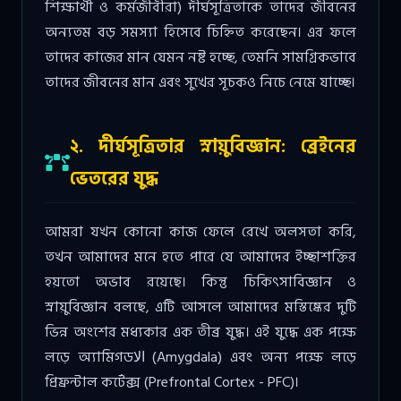
শিক্ষার্থী ও কর্মজীবীরা) দীর্ঘসূত্রিতাকে তাদের জীবনের
অন্যতম বড় সমস্যা হিসেবে চিহ্নিত করেছেন। এর ফলে
তাদের কাজের মান যেমন নষ্ট হচ্ছে, তেমনি সামগ্রিকভাবে
তাদের জীবনের মান এবং সুখের সূচকও নিচে নেমে যাচ্ছে।
২. দীর্ঘসূত্রিতার স্নায়ুবিজ্ঞান: ব্রেইনের
ভেতরের যুদ্ধ
আমরা যখন কোনো কাজ ফেলে রেখে অলসতা করি,
তখন আমাদের মনে হতে পারে যে আমাদের ইচ্ছাশক্তির
হয়তো অভাব রয়েছে। কিন্তু চিকিৎসাবিজ্ঞান ও
স্নায়ুবিজ্ঞান বলছে, এটি আসলে আমাদের মস্তিষ্কের দুটি
ভিন্ন অংশের মধ্যকার এক তীব্র যুদ্ধ। এই যুদ্ধে এক পক্ষে
লড়ে অ্যামিগডالا (Amygdala) এবং অন্য পক্ষে লড়ে
প্রিফ্রন্টাল কর্টেক্স (Prefrontal Cortex - PFC)।