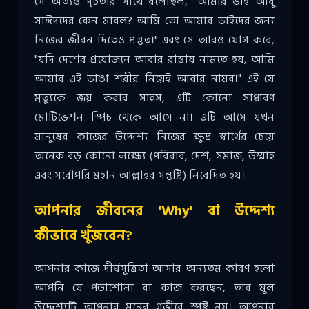
সে অত্যন্ত দৃঢ়তার সাথে বলেছিল, "আমার ভাই আবু
সাঈদদের কেন মারল? আমি তো আমার ভাইদের জন্য
নিজের জীবন দিতেও প্রস্তুত।" এবং সে আরও যোগ করে,
"যদি দেশের প্রয়োজনে আবার রাস্তায় নামতে হয়, আমি
আমার এই ভাঙা শরীর নিয়েই আবার নামব।" এই যে
মৃত্যুকে জয় করার সাহস, এটি কোনো সাধারণ
মোটিভেশন স্পিচ থেকে আসে না। এটি আসে যখন
মানুষের কাজের উদ্দেশ্য নিজের ক্ষুদ্র স্বার্থের চেয়ে
অনেক বড় কোনো লক্ষ্যে (পরিবার, দেশ, সমাজ, উম্মাহ
এবং সর্বোপরি মহান আল্লাহর সন্তুষ্টি) নিবেদিত হয়।
আপনার জীবনের 'Why' বা উদ্দেশ্য
কীভাবে খুঁজবেন?
আপনার কাজে দীর্ঘসূত্রিতা আসার অন্যতম কারণ হলো
আপনি যে পড়াশোনা বা কাজ করছেন, তার মূল
উদ্দেশ্যটি আপনার মনের গভীরে স্পষ্ট নয়। আপনার