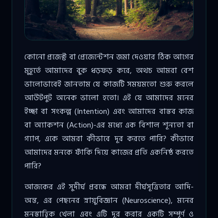
কোনো প্রজেক্ট বা প্রেজেন্টেশন জমা দেওয়ার ঠিক আগের
মুহূর্তে আমাদের বুক ধড়ফড় করে, অথচ আমরা বেশ
ভালোভাবেই জানতাম যে কাজটি সময়মতো শুরু করলে
আউটপুট অনেক ভালো হতো। এই যে আমাদের মনের
ইচ্ছা বা সংকল্প (Intention) এবং আমাদের বাস্তব কাজ
বা অ্যাকশন (Action)-এর মধ্যে এক বিশাল শূন্যতা বা
গ্যাপ, একে আমরা কীভাবে দূর করতে পারি? কীভাবে
আমাদের মনকে ফাঁকি দিয়ে কাজের প্রতি একনিষ্ঠ করতে
পারি?
আজকের এই সুদীর্ঘ প্রবন্ধে আমরা দীর্ঘসূত্রিতার আদি-
অন্ত, এর পেছনের স্নায়ুবিজ্ঞান (Neuroscience), মনের
মনস্তাত্ত্বিক খেলা এবং এটি দূর করার একটি সম্পূর্ণ ও