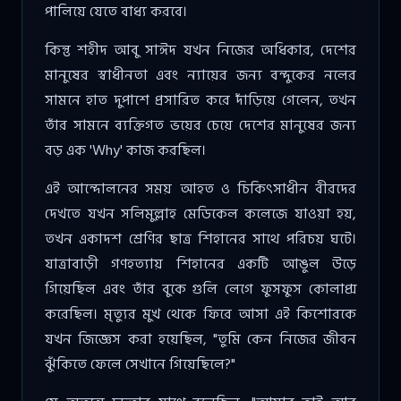
পালিয়ে যেতে বাধ্য করবে।
কিন্তু শহীদ আবু সাঈদ যখন নিজের অধিকার, দেশের
মানুষের স্বাধীনতা এবং ন্যায়ের জন্য বন্দুকের নলের
সামনে হাত দুপাশে প্রসারিত করে দাঁড়িয়ে গেলেন, তখন
তাঁর সামনে ব্যক্তিগত ভয়ের চেয়ে দেশের মানুষের জন্য
বড় এক 'Why' কাজ করছিল।
এই আন্দোলনের সময় আহত ও চিকিৎসাধীন বীরদের
দেখতে যখন সলিমুল্লাহ মেডিকেল কলেজে যাওয়া হয়,
তখন একাদশ শ্রেণির ছাত্র শিহানের সাথে পরিচয় ঘটে।
যাত্রাবাড়ী গণহত্যায় শিহানের একটি আঙুল উড়ে
গিয়েছিল এবং তাঁর বুকে গুলি লেগে ফুসফুস কোলাপ্স
করেছিল। মৃত্যুর মুখ থেকে ফিরে আসা এই কিশোরকে
যখন জিজ্ঞেস করা হয়েছিল, "তুমি কেন নিজের জীবন
ঝুঁকিতে ফেলে সেখানে গিয়েছিলে?"