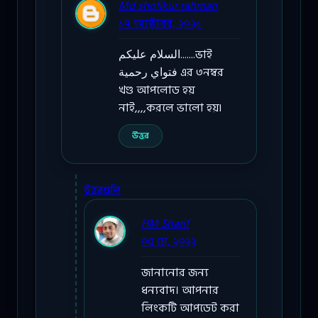
Md shofikur rahman
১৭ অক্টোবর, ২০২১
السلام عليكم.......ভাই
فتواي رحمية এর ৩নম্বর
খণ্ড আপলোড হয়
নাই,,,,করলে ভালো হয়৷
উত্তর
উত্তরগুলি
HM Sharif
০৫ মে, ২০২২
জানানোর জন্য
ধন্যবাদ। আপনার
লিংকটি আপডেট করা