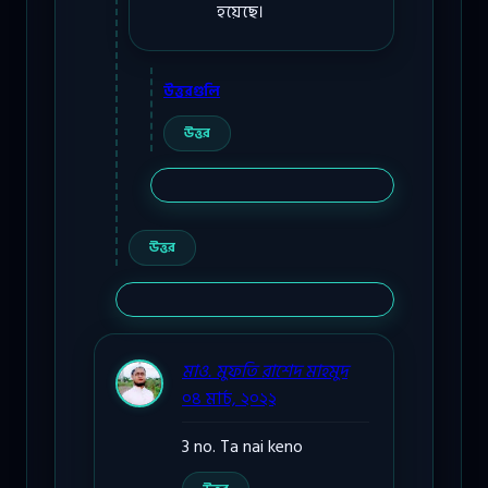
হয়েছে।
উত্তরগুলি
উত্তর
উত্তর
মাও. মুফতি রাশেদ মাহমুদ
০৪ মার্চ, ২০২২
3 no. Ta nai keno