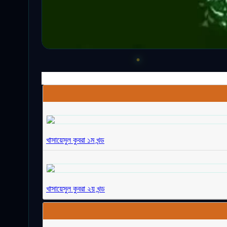
খাসায়েসুল কুবরা ১ম খন্ড
খাসায়েসুল কুবরা ২য় খন্ড