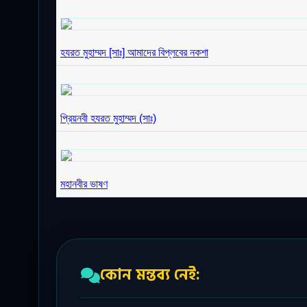
হযরত মুহাম্মদ [সাঃ] আমাদের বিপ্লবের নকশা
প্রিয়নবী হযরত মুহাম্মদ (সাঃ)
মহানবীর ভাষণ
কোন মন্তব্য নেই: