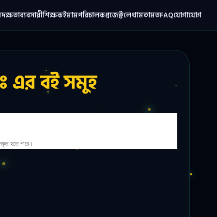
ম
দক্ষতা
ব্যবসায়ী
শিক্ষক
ইমাম
পরিচালক
প্রজেক্ট
লেখা
মতামত
FAQ
যোগাযোগ
 এর বই সমুহ
পকৃত হতে পারে।