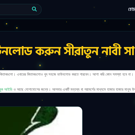
হো
লোড করুন সীরাতুন নাবী সাঃ
ঃ কিতাবগুলো। এবারের কিতাবগুলোও খুব সহজে ডাউনলোড করতে পারবেন। আশা করি কোন সমস্যা হবে না।
বুক আইডি
ও আছে যোগাযোগের জন্যে। আপনার একটি মন্তব্য বা পরামর্শের মাধ্যমে হাজার হাজার মানুষ উ