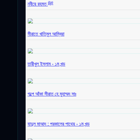
নবীয়ে রহমত ﷺ
সীরাতে খাতিমুল আম্বিয়া
তারীখুল ইসলাম - ১ম খন্ড
গল্পে আঁকা সীরাত হে মুহাম্মদ সাঃ
যাদুল মাআদ : পরকালের পাথেয় - ১ম খন্ড