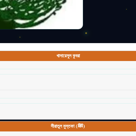
খাসায়েসুল কুবরা
সীরাতুল মুস্তফা (ﷺ)