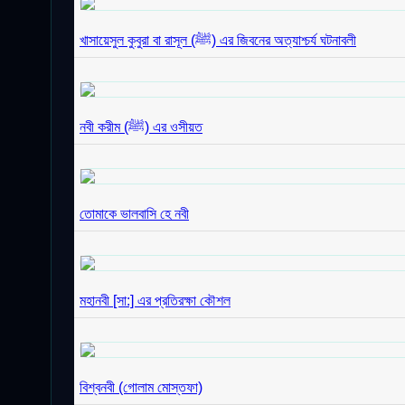
খাসায়েসুল কুবুরা বা রাসূল (ﷺ) এর জিবনের অত্যাশ্চর্য ঘটনাবলী
নবী করীম (ﷺ) এর ওসীয়ত
তোমাকে ভালবাসি হে নবী
মহানবী [সা:] এর প্রতিরক্ষা কৌশল
বিশ্বনবী (গোলাম মোস্তফা)