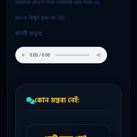
আমাকে যাওনা নিয়ে তোমারই রহম দিয়ে (৩)
মন যে কিছুই বুঝে না। (ঐ)
গানটি শুনুনঃ
কোন মন্তব্য নেই: