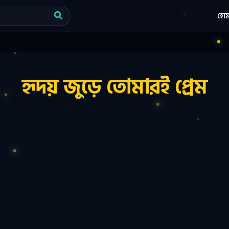
হো
হৃদয় জুড়ে তোমারই প্রেম