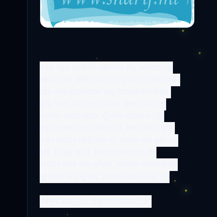
হৃদয়
জুড়ে
তোমারি
প্রেম
দাও
প্রভু
আমারে
(
৩
)
কোন
সময়
আমি
যেন
, (
৩
)
ভুলিনা
তোমারে
(
ঐ
)
প্রেম
আর
ভালোবাসা
শুধু
তোমার
সাথেই
হয়
,
তুমি
ছাড়া
অন্য
কেহ
অতো
আপন
নয়
।
(
৩
)
তাইতো
সবার
আগে
,
খুঁজেছি
তোমারে
।
(
ঐ
)
যখন
আমার
কেউ
ছিলো
না
,
তখন
ছিলে
তুমি
,
যখন
আমার
কেউ
রবে
না
,
তখনও
রবে
তুমি
(
৩
)
চাই
না
প্রভু
আমি
,
হারাতে
তোমারে
।
(
ঐ
)
আমার
হৃদয়
দাও
ভরিয়ে
,
তোমার
আলো
দিয়ে
।
দুঃখ
যত
দাও
ঘুচিয়ে
,
তোমার
রহম
দিয়ে
।
(
৩
)
আপন
করে
নাও
,
প্রভুগো
আমারে
।
(
ঐ
)